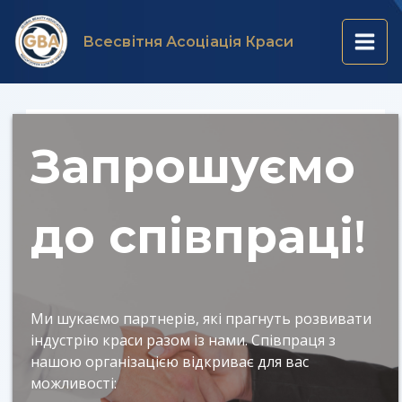
Перейти
Main
до
Всесвітня Асоціація Краси
вмісту
Men
Запрошуємо
до співпраці
!
Ми шукаємо партнерів, які прагнуть розвивати
індустрію краси разом із нами. Співпраця з
нашою організацією відкриває для вас
можливості: