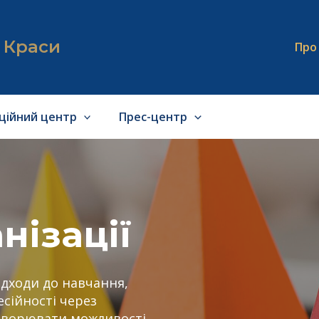
я Краси
Про
аційний центр
Прес-центр
нізації
ідходи до навчання,
сійності через
створювати можливості