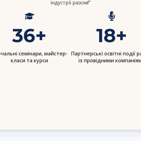
індустрії разом!”
36
+
18
+
чальні семінари, майстер-
Партнерські освітні події 
класи та курси
із провідними компанія