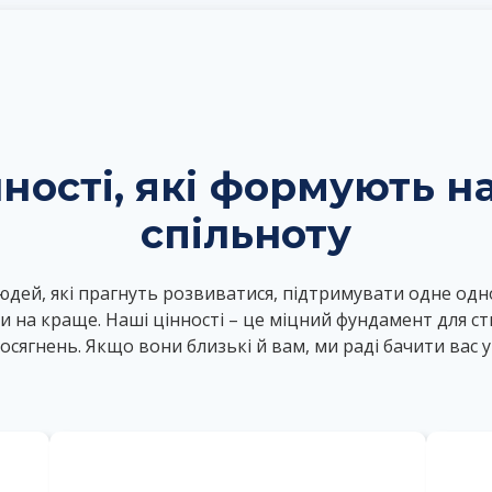
нності, які формують н
спільноту
юдей, які прагнуть розвиватися, підтримувати одне одн
си на краще. Наші цінності – це міцний фундамент для с
осягнень. Якщо вони близькі й вам, ми раді бачити вас у 