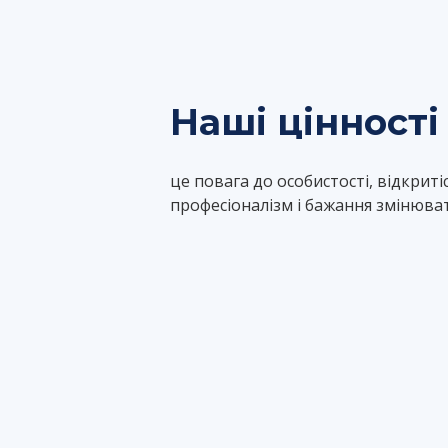
Наші цінності
це повага до особистості, відкритіс
професіоналізм і бажання змінюват