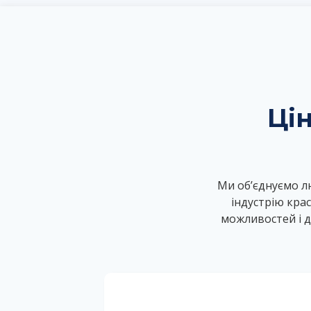
Ці
Ми об’єднуємо л
індустрію кра
можливостей і д