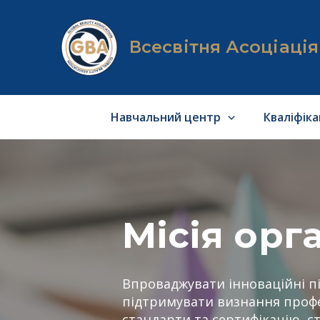
Перейти
до
вмісту
Всесвітня Асоціаці
Навчальний центр
Кваліфік
Місія орга
Впроваджувати інноваційні п
підтримувати визнання профе
стандарти та сертифікацію, 