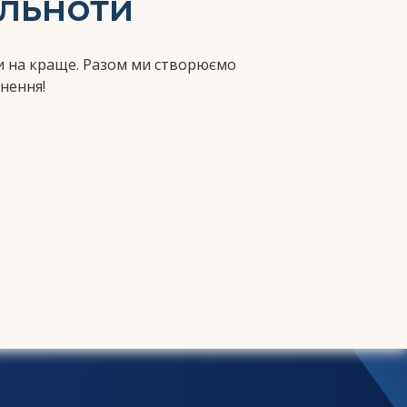
ільноти
си на краще. Разом ми створюємо
нення!