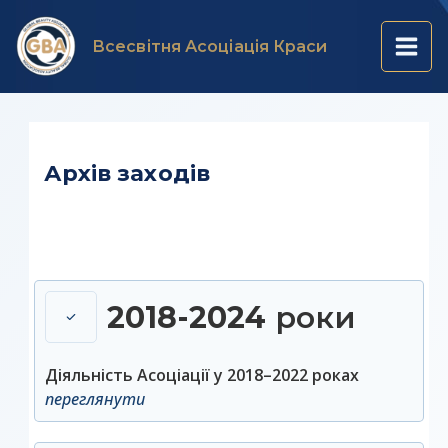
Перейти
Main
до
Всесвітня Асоціація Краси
вмісту
Men
Архів заходів
2018-2024
роки
Діяльність Асоціації у 2018–2022 роках
переглянути