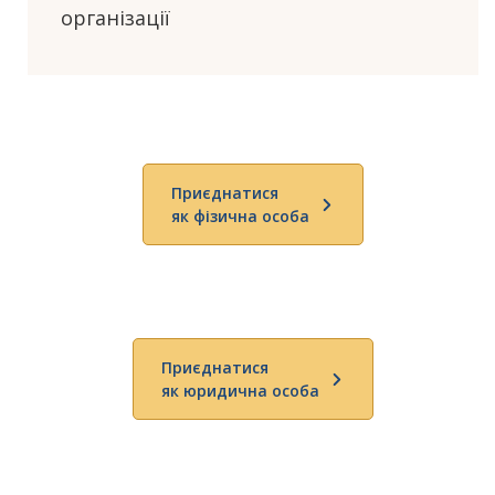
організації
Приєднатися
як фізична особа
Приєднатися
як юридична особа