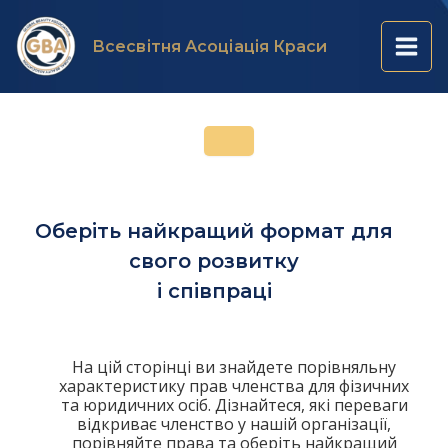
Перейти
Main
до
Всесвітня Асоціація Краси
вмісту
Men
Оберіть найкращий формат для
свого розвитку
і співпраці
На цій сторінці ви знайдете порівняльну
характеристику прав членства для фізичних
та юридичних осіб. Дізнайтеся, які переваги
відкриває членство у нашій організації,
порівняйте права та оберіть найкращий