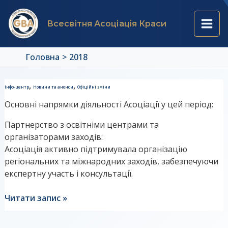
Перейти
Main
до
Всесвітня Асоціація Краси
вмісту
Men
Головна
2018
Перейменування
,
,
Інфо-центр
Новини та анонси
Офіційні зміни
Асоціації
Основні напрямки діяльності Асоціації у цей період:
у
2017
Партнерство з освітніми центрами та
році:
організаторами заходів:
причини
Асоціація активно підтримувала організацію
та
регіональних та міжнародних заходів, забезпечуючи
перспективи?
експертну участь і консультації.
Читати запис »