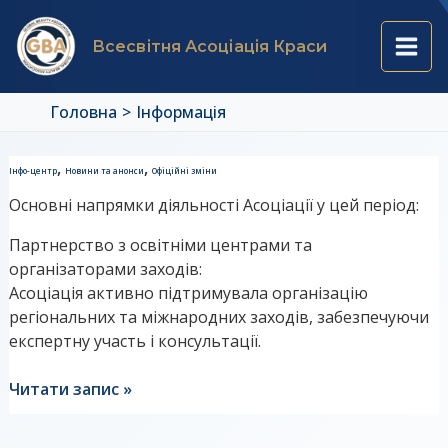
Перейти
Main
до
Всесвітня Асоціація Краси
вмісту
Men
Головна
Інформація
Перейменування
,
,
Інфо-центр
Новини та анонси
Офіційні зміни
Асоціації
Основні напрямки діяльності Асоціації у цей період:
у
2017
Партнерство з освітніми центрами та
році:
організаторами заходів:
причини
Асоціація активно підтримувала організацію
та
регіональних та міжнародних заходів, забезпечуючи
перспективи?
експертну участь і консультації.
Читати запис »