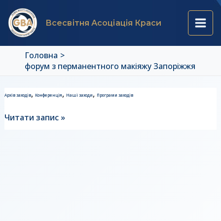
Перейти
Main
до
Всесвітня Асоціація Краси
вмісту
Men
Головна
форум з перманентного макіяжу Запоріжжя
Форум
,
,
,
Архів заходів
Конференція
Наші заходи
Програми заходів
з
перманентного
Читати запис »
макіяжу