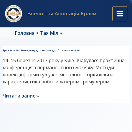
Перейти
Main
до
Всесвітня Асоціація Краси
вмісту
Men
Головна
Тая Міліч
Програма
,
,
,
Архів заходів
Конференція
Наші заходи
Програми заходів
Конференції
14–15 березня 2017 року у Київі відбулася практична
з
конференція з перманентного макіяжу. Методи
перманентного
корекції форми губ у косметології. Порівняльна
макіяжу.
характеристика роботи лазером і ремувером..
День
1
Читати запис »