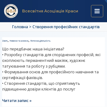
Перейти
Main
до
Всесвітня Асоціація Краси
вмісту
Men
Головна
Створення професійних стандартів
Ініціація
,
,
Zoom
Новини та анонси
Поточна діяльність
розробки
Що передбачає наша ініціатива?
професійних
• Розробку стандартів для споріднених професій, які
стандартів
охоплюють перманентний макіяж, художнє
татуювання та роботу з рубцями.
• Формування основ для професійного навчання та
сертифікації фахівців.
• Створення стандартів, що сприятимуть
підвищенню довіри клієнтів до послуг
Читати запис »