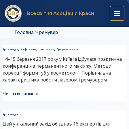
Перейти
Main
до
Всесвітня Асоціація Краси
вмісту
Men
Головна
ремувер
Програма
,
,
,
Архів заходів
Конференція
Наші заходи
Програми заходів
Конференції
14–15 березня 2017 року у Київі відбулася практична
з
конференція з перманентного макіяжу. Методи
перманентного
корекції форми губ у косметології. Порівняльна
макіяжу.
характеристика роботи лазером і ремувером..
День
1
Читати запис »
Програма
Архів заходів
Форуму
Цей унікальний захід об’єднав 16 експертів для
“Хто