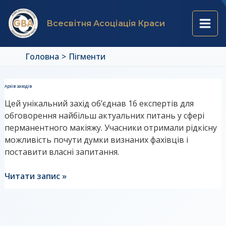
Перейти
Main
до
Всесвітня Асоціація Краси
вмісту
Men
Головна
Пігменти
Програма
Архів заходів
Форуму
Цей унікальний захід об’єднав 16 експертів для
“Хто
обговорення найбільш актуальних питань у сфері
каже
перманентного макіяжу. Учасники отримали рідкісну
правду?”
можливість почути думки визнаних фахівців і
поставити власні запитання.
Читати запис »