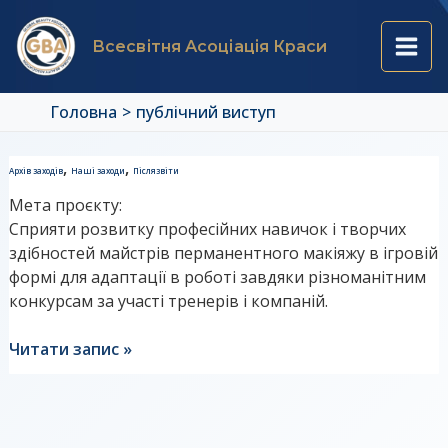
Перейти
Main
до
Всесвітня Асоціація Краси
вмісту
Men
Головна
публічний виступ
Звіт
,
,
Архів заходів
Наші заходи
Післязвіти
до
Мета проєкту:
освітньо-
Сприяти розвитку професійних навичок і творчих
ігрового
здібностей майстрів перманентного макіяжу в ігровій
шоу
формі для адаптації в роботі завдяки різноманітним
“Битва
конкурсам за участі тренерів і компаній.
стилів-2”
Читати запис »