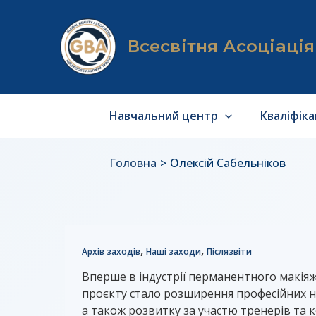
Перейти
до
вмісту
Всесвітня Асоціаці
Навчальний центр
Кваліфік
Головна
Олексій Сабельніков
Звіт
“Битва
,
,
Архів заходів
Наші заходи
Післязвіти
стилів”
Вперше в індустрії перманентного макія
проєкту стало розширення професійних нав
а також розвитку за участю тренерів та 