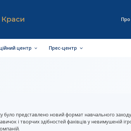
я Краси
Про
аційний центр
Прес-центр
жу було представлено новий формат навчального заходу
ичок і творчих здібностей фахівців у невимушеній ігров
компаній.