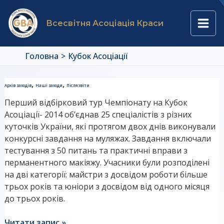
Перейти
Main
до
Всесвітня Асоціація Краси
вмісту
Men
Головна
Кубок Асоціації
Звіт
,
,
Архів заходів
Наші заходи
Післязвіти
першого
Перший відбірковий тур Чемпіонату на Кубок
відбіркового
Асоціації- 2014 об’єднав 25 спеціалістів з різних
туру
куточків України, які протягом двох днів виконували
конкурсні завдання на муляжах. Завдання включали
тестування з 50 питань та практичні вправи з
перманентного макіяжу. Учасники були розподілені
на дві категорії: майстри з досвідом роботи більше
трьох років та юніори з досвідом від одного місяця
до трьох років.
Читати запис »