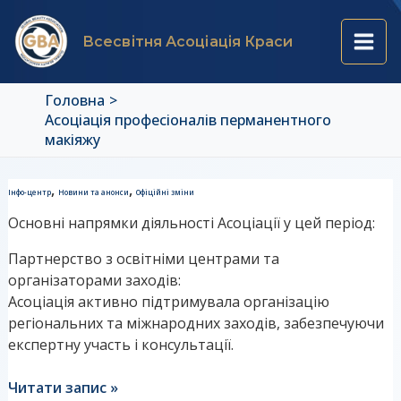
Перейти
Main
до
Всесвітня Асоціація Краси
вмісту
Men
Головна
Асоціація професіоналів перманентного
макіяжу
Перейменування
,
,
Інфо-центр
Новини та анонси
Офіційні зміни
Асоціації
Основні напрямки діяльності Асоціації у цей період:
у
2017
Партнерство з освітніми центрами та
році:
організаторами заходів:
причини
Асоціація активно підтримувала організацію
та
регіональних та міжнародних заходів, забезпечуючи
перспективи?
експертну участь і консультації.
Читати запис »