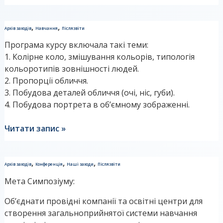
Звіт
,
,
Архів заходів
Навчання
Післязвіти
до
Програма курсу включала такі теми:
курсу
1. Колірне коло, змішування кольорів, типологія
“Художня
кольоротипів зовнішності людей.
грамота”
2. Пропорції обличчя.
3. Побудова деталей обличчя (очі, ніс, губи).
4. Побудова портрета в об’ємному зображенні.
Читати запис »
Звіт
,
,
,
Архів заходів
Конференція
Наші заходи
Післязвіти
першого
Мета Симпозіуму:
Міжнародного
Симпозіуму
Об’єднати провідні компанії та освітні центри для
освіти
створення загальноприйнятої системи навчання