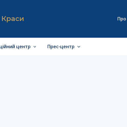
я Краси
Про
аційний центр
Прес-центр