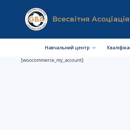
Перейти
до
вмісту
Всесвітня Асоціаці
Навчальний центр
Кваліфік
[woocommerce_my_account]