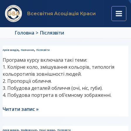
Перейти
Пагінація
Main
до
записів
Всесвітня Асоціація Краси
вмісту
Men
Головна
Післязвіти
Звіт
,
,
Архів заходів
Навчання
Післязвіти
до
Програма курсу включала такі теми:
курсу
1. Колірне коло, змішування кольорів, типологія
“Художня
кольоротипів зовнішності людей.
грамота”
2. Пропорції обличчя.
3. Побудова деталей обличчя (очі, ніс, губи).
4. Побудова портрета в об’ємному зображенні.
Читати запис »
Звіт
,
,
,
Архів заходів
Конференція
Наші заходи
Післязвіти