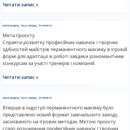
Читати запис »
Звіт
,
,
Архів заходів
Наші заходи
Післязвіти
до
Мета проєкту:
освітньо-
Сприяти розвитку професійних навичок і творчих
ігрового
здібностей майстрів перманентного макіяжу в ігровій
шоу
формі для адаптації в роботі завдяки різноманітним
“Битва
конкурсам за участі тренерів і компаній.
стилів-2”
Читати запис »
Звіт
,
,
Архів заходів
Наші заходи
Післязвіти
“Битва
Вперше в індустрії перманентного макіяжу було
стилів”
представлено новий формат навчального заходу,
заснованого на ігрових методах. Метою проєкту
стало розширення професійних навичок і творчих