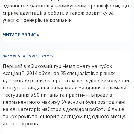
здібностей фахівців у невимушеній ігровій формі, що
сприяє адаптації в роботі, а також розвитку за
участю тренерів та компаній.
Читати запис »
Звіт
,
,
Архів заходів
Наші заходи
Післязвіти
першого
Перший відбірковий тур Чемпіонату на Кубок
відбіркового
Асоціації- 2014 об’єднав 25 спеціалістів з різних
туру
куточків України, які протягом двох днів виконували
конкурсні завдання на муляжах. Завдання включали
тестування з 50 питань та практичні вправи з
перманентного макіяжу. Учасники були розподілені
на дві категорії: майстри з досвідом роботи більше
трьох років та юніори з досвідом від одного місяця
до трьох років.