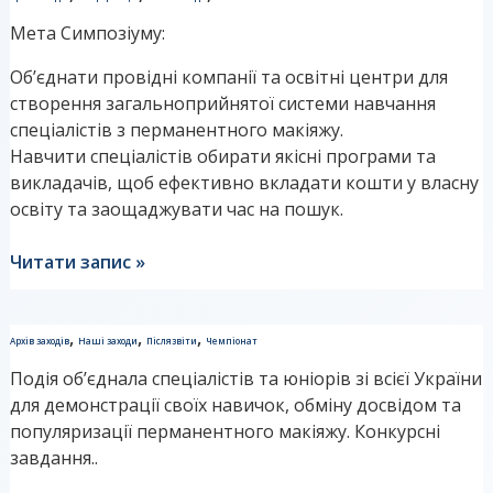
першого
Мета Симпозіуму:
Міжнародного
Симпозіуму
Об’єднати провідні компанії та освітні центри для
освіти
створення загальноприйнятої системи навчання
спеціалістів з перманентного макіяжу.
Навчити спеціалістів обирати якісні програми та
викладачів, щоб ефективно вкладати кошти у власну
освіту та заощаджувати час на пошук.
Читати запис »
Звіт
,
,
,
Архів заходів
Наші заходи
Післязвіти
Чемпіонат
Чемпіонату
Подія об’єднала спеціалістів та юніорів зі всієї України
на
для демонстрації своїх навичок, обміну досвідом та
“Кубок
популяризації перманентного макіяжу. Конкурсні
Асоціації”
завдання..