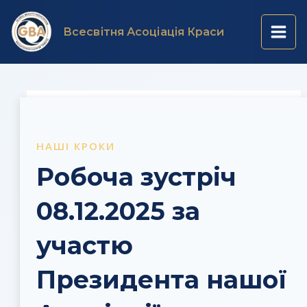
Перейти
Навігація
Main
до
по
Всесвітня Асоціація Краси
вмісту
запису
Men
НАШІ КРОКИ
Робоча зустріч
08.12.2025 за
участю
Президента нашої