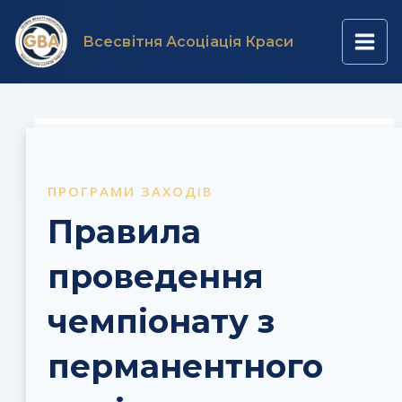
Перейти
Навігація
Main
до
по
Всесвітня Асоціація Краси
вмісту
запису
Men
ПРОГРАМИ ЗАХОД
ІВ
Правила
проведення
чемпіонату з
перманентного