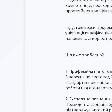
Згідно з Законом Украї
компетенцій, необхідн
професійних кваліфікац
Індустрія краси, зокр
уніфікації кваліфікаці
напрямків, створює про
Що вже зроблено?
1.
Професійна підготов
З вересня по листопад 
стандартів при Націона
роботи над стандартами
2.
Експертне визнання:
Президента асоціації б
підтверджує високий рі