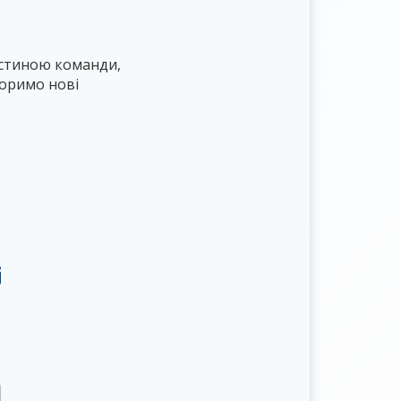
астиною команди,
воримо нові