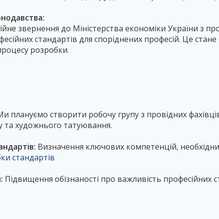
онодавства:
ційне звернення до Міністерства економіки України з п
фесійних стандартів для споріднених професій. Це стан
процесу розробки.
и плануємо створити робочу групу з провідних фахівців
 та художнього татуювання.
андартів:
Визначення ключових компетенцій, необхідних
ки стандартів
:
Підвищення обізнаності про важливість професійних с