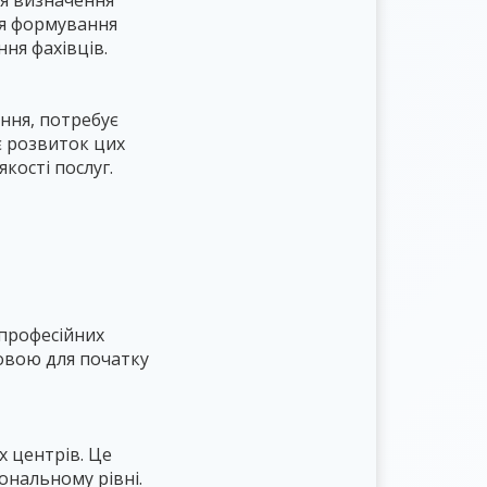
ля визначення
ля формування
ня фахівців.
ння, потребує
є розвиток цих
кості послуг.
 професійних
новою для початку
х центрів. Це
ональному рівні.