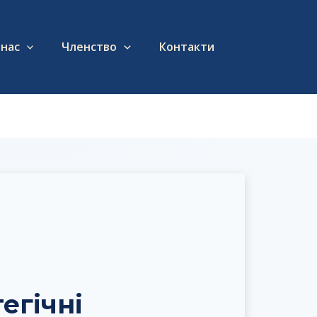
 нас
Членство
Контакти
егічні