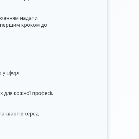
роханням надати
е першим кроком до
 у сфері
 для кожної професії.
тандартів серед