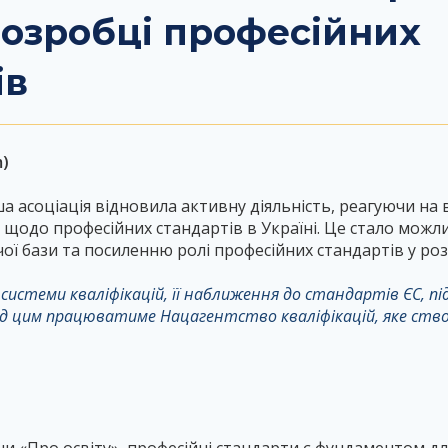
розробці професійних
ів
)
ша асоціація відновила активну діяльність, реагуючи н
в щодо професійних стандартів в Україні. Це стало мож
ї бази та посиленню ролі професійних стандартів у роз
системи кваліфікацій, її наближення до стандартів ЄС, пі
ад цим працюватиме Нацагентство кваліфікацій, яке ств