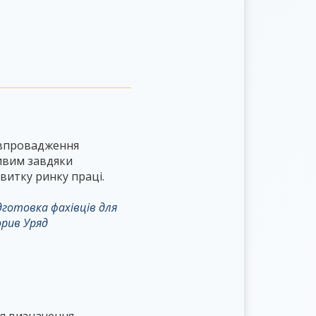
а впровадження
ливим завдяки
витку ринку праці.
дготовка фахівців для
орив Уряд