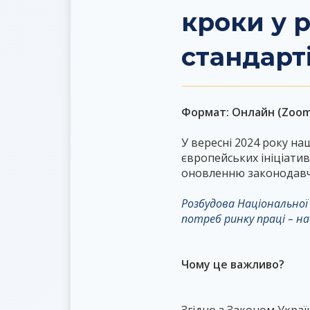
кроки у 
стандарт
Формат:
Онлайн (Zoom
У вересні 2024 року на
європейських ініціати
оновленню законодавчо
Розбудова Національної 
потреб ринку праці – н
Чому це важливо?