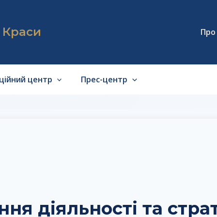
я Краси
Про
аційний центр
Прес-центр
ня діяльності та страт