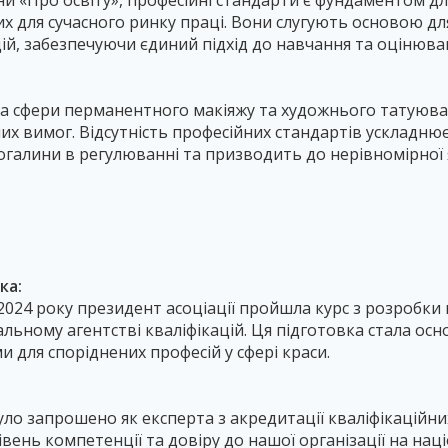
ни «Про освіту», професійні стандарти є фундаментом д
их для сучасного ринку праці. Вони слугують основою д
ій, забезпечуючи єдиний підхід до навчання та оцінюван
ема сфери перманентного макіяжу та художнього татуюва
йних вимог. Відсутність професійних стандартів ускладню
галини в регулюванні та призводить до нерівномірної я
ка:
2024 року президент асоціації пройшла курс з розробки
льному агентстві кваліфікацій. Ця підготовка стала ос
 для споріднених професій у сфері краси.
уло запрошено як експерта з акредитації кваліфікаційни
вень компетенції та довіру до нашої організації на наці