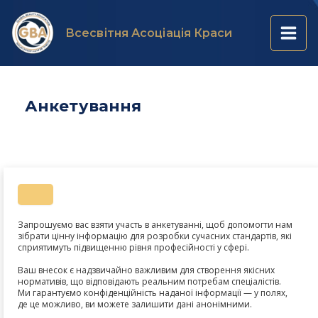
Перейти
Main
до
Всесвітня Асоціація Краси
вмісту
Men
Анкетування
Запрошуємо вас взяти участь в анкетуванні, щоб допомогти нам
зібрати цінну інформацію для розробки сучасних стандартів, які
сприятимуть підвищенню рівня професійності у сфері.
Ваш внесок є надзвичайно важливим для створення якісних
нормативів, що відповідають реальним потребам спеціалістів.
Ми гарантуємо конфіденційність наданої інформації — у полях,
де це можливо, ви можете залишити дані анонімними.